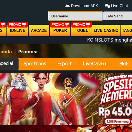
Download APK
Live Chat
O
PROMO
PROMO
PROMO
TS
IDNLIVE
ARCADE
POKER
TOGEL
LIVE CASINO
TAN
KOINSLOTS menghadirkan sistem DEPOSIT YANG SEMAKIN
randa
Promosi
Special
Sportbook
Esport
LiveCasino
Slots