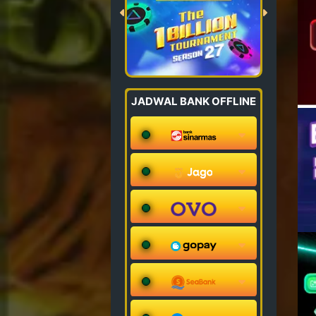
JADWAL BANK OFFLINE