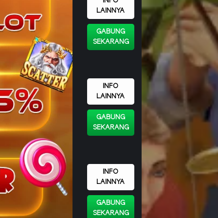
INFO
LAINNYA
GABUNG
SEKARANG
INFO
LAINNYA
GABUNG
SEKARANG
INFO
LAINNYA
GABUNG
SEKARANG