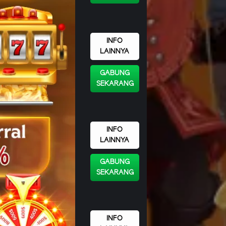
INFO
LAINNYA
GABUNG
SEKARANG
INFO
LAINNYA
GABUNG
SEKARANG
INFO