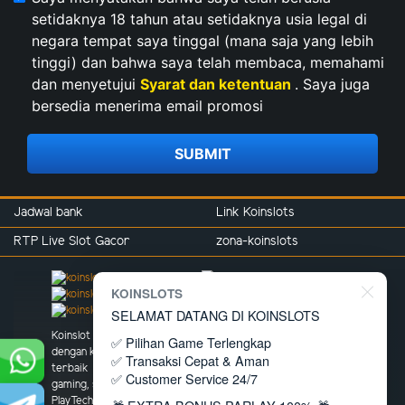
setidaknya 18 tahun atau setidaknya usia legal di
negara tempat saya tinggal (mana saja yang lebih
tinggi) dan bahwa saya telah membaca, memahami
dan menyetujui
Syarat dan ketentuan
. Saya juga
bersedia menerima email promosi
SUBMIT
Jadwal bank
Link Koinslots
RTP Live Slot Gacor
zona-koinslots
KOINSLOTS
SELAMAT DATANG DI KOINSLOTS
Koinslot menghadirkan beberapa permainan live casino
✅ Pilihan Game Terlengkap
dengan kerjasama melalui beberapa provider judi online
✅ Transaksi Cepat & Aman
terbaik di dunia, misalnya pragmatic play, evolution
✅ Customer Service 24/7
gaming, sbobet casino, WM Casino, Sexy Gaming, eBet,
PlayTech, dan berbagai macam jenis provider terbaik